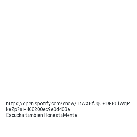
https://open.spotify.com/show/1tWXBfJgO8DFB6fWqP
keZp?si=468200ec9e0d408e
Escucha también HonestaMente